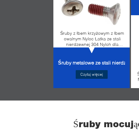
Śruby z łbem krzyżowym z łbem
owalnym Nyloc Łatka ze stali
nierdzewnej 304 Nyloh dla
bezpieczeństwa
Śruby metalowe ze stali nierdzewne
Czytaj więcej
Śruby mocują