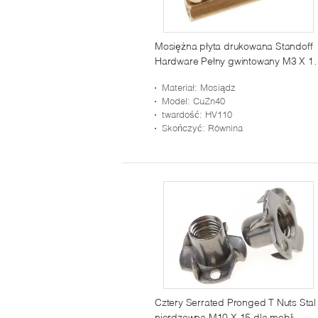
Mosiężna płyta drukowana Standoff
Hardware Pełny gwintowany M3 X 1
Hex Spacers Standoffs dla elektronik
Materiał
: Mosiądz
Model
: CuZn40
twardość
: HV110
Skończyć
: Równina
Cztery Serrated Pronged T Nuts Stal
nierdzewna M10 X 15 dla mebli