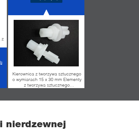
 z
rdzewnej
Kierownica z tworzywa sztucznego
o wymiarach 15 x 30 mm Elementy
z tworzywa sztucznego
wtryskowego Klasa odporności
ogniowej UL94V-1
i nierdzewnej