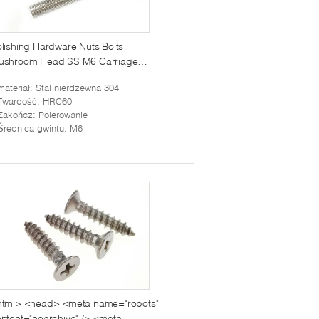
lishing Hardware Nuts Bolts
ushroom Head SS M6 Carriage
lts Square Neck
materiał
: Stal nierdzewna 304
Twardość
: HRC60
Zakończ
: Polerowanie
Średnica gwintu
: M6
html> <head> <meta name="robots"
ntent="noarchive" /> <meta