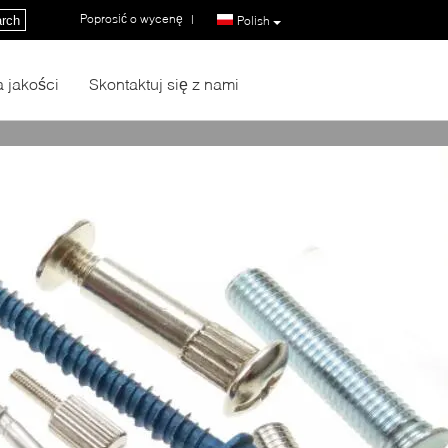
Poprosić o wycenę
|
rch
Polish
a jakości
Skontaktuj się z nami