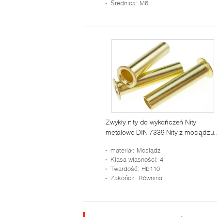
Średnica
: M6
Zwykły nity do wykończeń Nity
metalowe DIN 7339 Nity z mosiądzu
płaskiego
materiał
: Mosiądz
Klasa własności
: 4
Twardość
: Hb110
Zakończ
: Równina