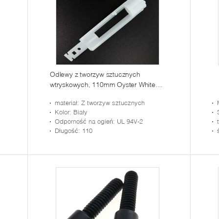
Odlewy z tworzyw sztucznych
wtryskowych, 110mm Oyster White
Plastic Reducer
materiał
: Z tworzyw sztucznych
Kolor
: Biały
Odporność na ogień
: UL 94V-2
Długość
: 110