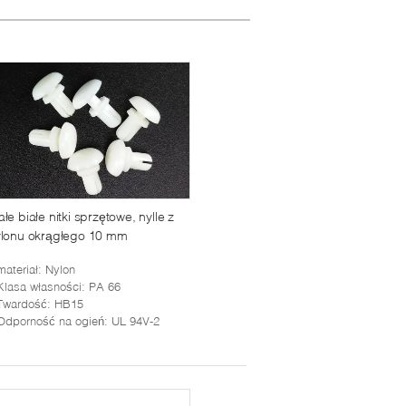
łe białe nitki sprzętowe, nylle z
ylonu okrągłego 10 mm
materiał
: Nylon
Klasa własności
: PA 66
Twardość
: HB15
Odporność na ogień
: UL 94V-2