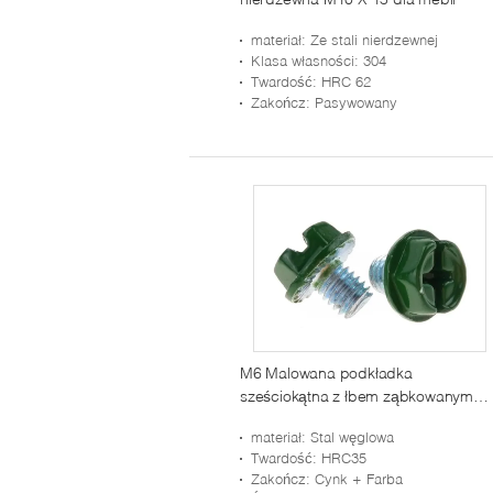
materiał
: Ze stali nierdzewnej
Klasa własności
: 304
Twardość
: HRC 62
Zakończ
: Pasywowany
M6 Malowana podkładka
sześciokątna z łbem ząbkowanym
Śruba maszynowa Połączenie stali
materiał
: Stal węglowa
Phillips Slot
Twardość
: HRC35
Zakończ
: Cynk + Farba