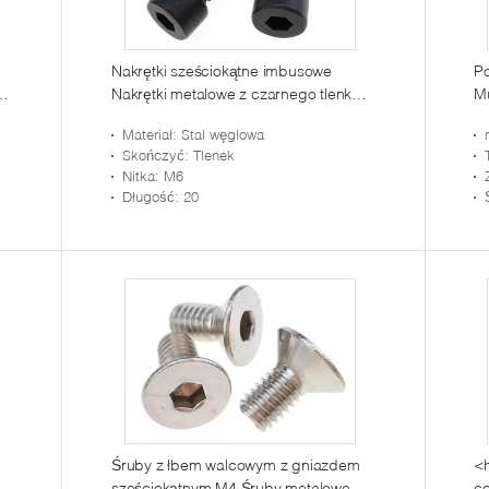
Nakrętki sześciokątne imbusowe
Po
0
Nakrętki metalowe z czarnego tlenku
M
i
Śruby M6 DIN 912 Gatunek 10.9
Bo
Materiał
: Stal węglowa
Skończyć
: Tlenek
Nitka
: M6
Długość
: 20
Śruby z łbem walcowym z gniazdem
<
sześciokątnym M4 Śruby metalowe ze
co