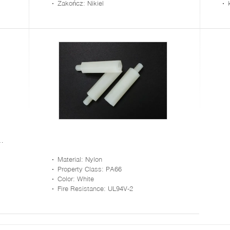
Zakończ
: Nikiel
Material
: Nylon
Property Class
: PA66
Color
: White
Fire Resistance
: UL94V-2