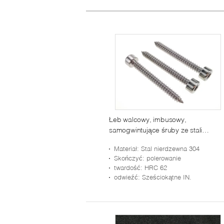
Łeb walcowy, imbusowy,
samogwintujące śruby ze stali
nierdzewnej UNF 5.5
Materiał
: Stal nierdzewna 304
Skończyć
: polerowanie
twardość
: HRC 62
odwieźć
: Sześciokątne IN.