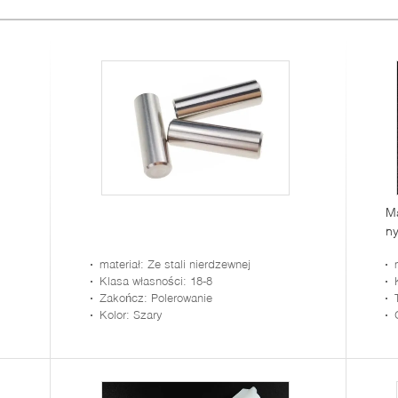
Ma
n
materiał
: Ze stali nierdzewnej
Klasa własności
: 18-8
Zakończ
: Polerowanie
Kolor
: Szary