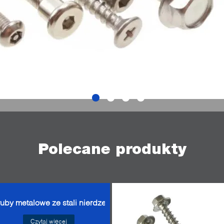
Polecane produkty
uby metalowe ze stali nierdzewnej
Czytaj więcej