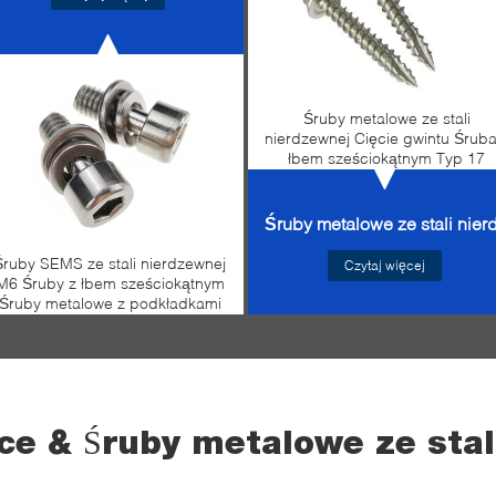
Śruby metalowe ze stali
nierdzewnej Cięcie gwintu Śruba
łbem sześciokątnym Typ 17
j
Śruby metalowe ze stali nie
Śruby SEMS ze stali nierdzewnej
Czytaj więcej
M6 Śruby z łbem sześciokątnym
Śruby metalowe z podkładkami
ce & Śruby metalowe ze stal