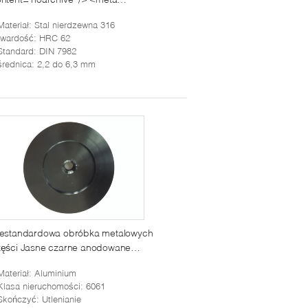
ame="googlebot"
Materiał
: Stal nierdzewna 316
ntent="nosnippet" /> </head>
twardość
: HRC 62
ody> <div align=center>
Standard
: DIN 7982
3>Error. Page cannot be
średnica
: 2,2 do 6,3 mm
splayed. Please contact your
rvice provider for more details. (24)
h3> </div> </body> </html>
iestandardowa obróbka metalowych
zęści Jasne czarne anodowane
uminiowe stopy M5 do audio
Materiał
: Aluminium
Klasa nieruchomości
: 6061
Skończyć
: Utlenianie