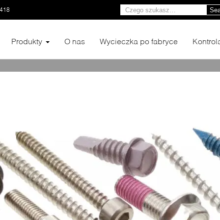
1418
Sea
Produkty
O nas
Wycieczka po fabryce
Kontrol