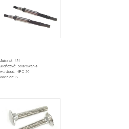
Materiał
: 431
Skończyć
: polerowanie
twardość
: HRC 30
średnica
: 6