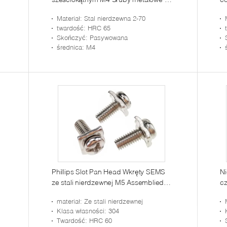
stali nierdzewnej
n
Materiał
: Stal nierdzewna 2-70
co
twardość
: HRC 65
<b
Skończyć
: Pasywowana
<h
średnica
: M4
di
se
</
Phillips Slot Pan Head Wkręty SEMS
N
ze stali nierdzewnej M5 Assemblied
c
Captive Square Washer
al
materiał
: Ze stali nierdzewnej
Klasa własności
: 304
Twardość
: HRC 60