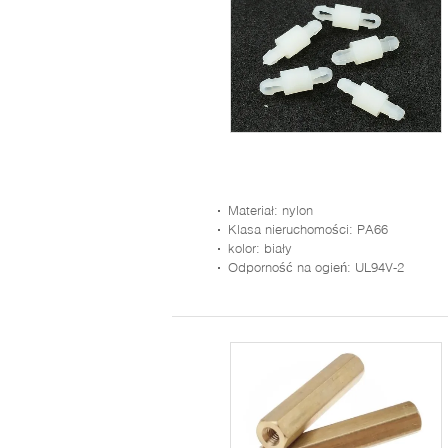
Materiał
: nylon
Klasa nieruchomości
: PA66
kolor
: biały
Odporność na ogień
: UL94V-2