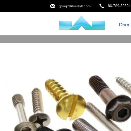
86-769-8260
group1@vedali.com
Dom