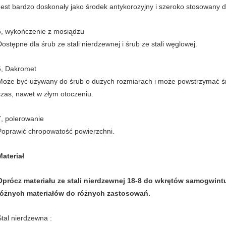
Jest bardzo doskonały jako środek antykorozyjny i szeroko stosowany
5, wykończenie z mosiądzu
Dostępne dla śrub ze stali nierdzewnej i śrub ze stali węglowej.
6, Dakromet
Może być używany do śrub o dużych rozmiarach i może powstrzymać śr
czas, nawet w złym otoczeniu.
7, polerowanie
Poprawić chropowatość powierzchni.
Materiał
Oprócz materiału ze stali nierdzewnej 18-8 do wkrętów samogwint
różnych materiałów do różnych zastosowań.
Stal nierdzewna :