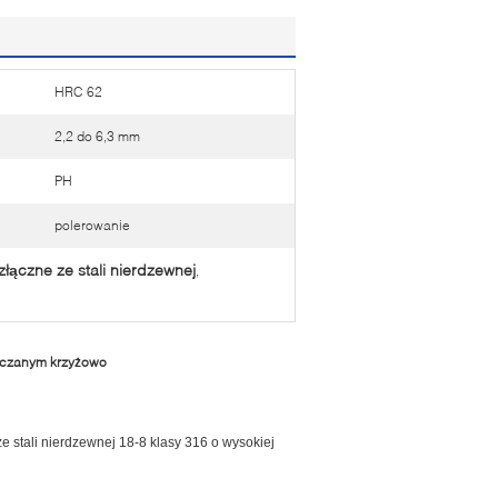
HRC 62
2,2 do 6,3 mm
PH
polerowanie
złączne ze stali nierdzewnej
,
szczanym krzyżowo
 stali nierdzewnej 18-8 klasy 316 o wysokiej