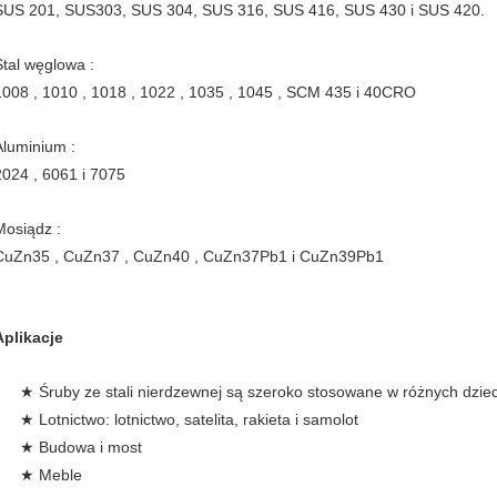
SUS 201, SUS303, SUS 304, SUS 316, SUS 416, SUS 430 i SUS 420.
Stal węglowa :
1008 , 1010 , 1018 , 1022 , 1035 , 1045 , SCM 435 i 40CRO
Aluminium :
2024 , 6061 i 7075
Mosiądz :
CuZn35 , CuZn37 , CuZn40 , CuZn37Pb1 i CuZn39Pb1
Aplikacje
★ Śruby ze stali nierdzewnej są szeroko stosowane w różnych dzie
★ Lotnictwo: lotnictwo, satelita, rakieta i samolot
★ Budowa i most
★ Meble