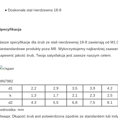
● Doskonała stal nierdzewna 18-8
Specyfikacja
Nasze specyfikacje dla śrub ze stali nierdzewnej 18-8 zawierają od M1.
niestandardowe produkty poza M8. Wykorzystujemy najbardziej zaawan
zapewnić jakość śrub, Twoja satysfakcja jest zawsze naszym celem.
DIN7982
d1
2,2
2,9
3,5
3,9
4.2
k
1,3
1,7
2,1
2,3
2,5
d2
4.3
5,5
6,8
7,5
8.1
Jednostka: mm
Uwaga: Długość śrub jest potwierdzona zgodnie ze standardem lub in