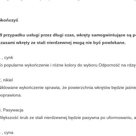
Skończyć
W przypadku usługi przez długi czas, wkręty samogwintujące są 
czasami wkręty ze stali nierdzewnej mogą nie być powlekane.
1 , cynk
To popularne wykończenie i różne kolory do wyboru.Odporność na rdzę j
, nikiel
Niklowane wykończenie sprawia, że ​​powierzchnia wkrętów będzie jaśni
poprawiona.
3, Pasywacja
Większość śrub ze stali nierdzewnej będzie pasywna po uformowaniu, a
4 , cyna