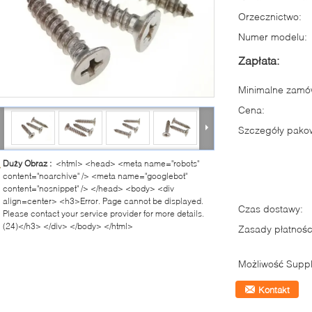
Orzecznictwo:
Numer modelu:
Zapłata:
Minimalne zamów
Cena:
Szczegóły pako
Duży Obraz :
<html> <head> <meta name="robots"
content="noarchive" /> <meta name="googlebot"
content="nosnippet" /> </head> <body> <div
align=center> <h3>Error. Page cannot be displayed.
Czas dostawy:
Please contact your service provider for more details.
(24)</h3> </div> </body> </html>
Zasady płatnośc
Możliwość Suppl
Kontakt