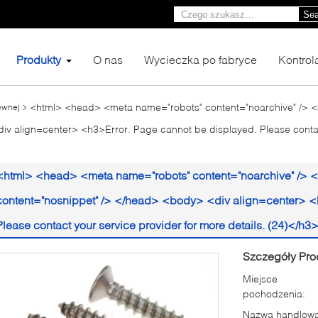
Sea
Produkty
O nas
Wycieczka po fabryce
Kontrol
<html> <head> <meta name="robots" content="noarchive" /> 
ewnej
v align=center> <h3>Error. Page cannot be displayed. Please contact
<html> <head> <meta name="robots" content="noarchive" /> 
content="nosnippet" /> </head> <body> <div align=center> <
Please contact your service provider for more details. (24)</h
Szczegóły Pro
Miejsce
pochodzenia:
Nazwa handlowa