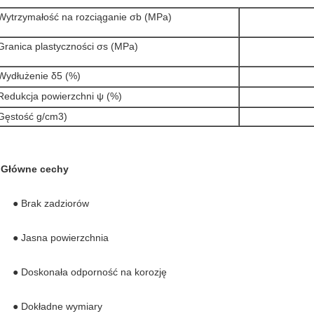
Wytrzymałość na rozciąganie σb (MPa)
Granica plastyczności σs (MPa)
Wydłużenie δ5 (%)
Redukcja powierzchni ψ (%)
Gęstość g/cm3)
Główne cechy
● Brak zadziorów
● Jasna powierzchnia
● Doskonała odporność na korozję
● Dokładne wymiary