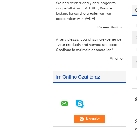
We had been friendly and long-term
cooperation with VEDALI , We are
looking forward to greater win-win
cooperation with VEDALI .
—— Rajeev Sharma
A very pleasant purchasing experience
, your products and service are good ,
Continue to maintain cooperation!
—— Antonio
Im Online Czat teraz
Ś
Ś
w