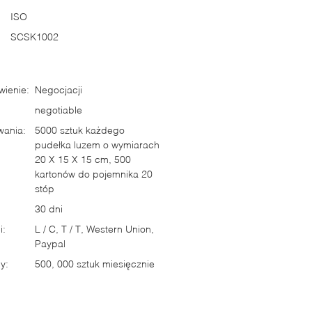
ISO
SCSK1002
ienie:
Negocjacji
negotiable
wania:
5000 sztuk każdego
pudełka luzem o wymiarach
20 X 15 X 15 cm, 500
kartonów do pojemnika 20
stóp
30 dni
i:
L / C, T / T, Western Union,
Paypal
y:
500, 000 sztuk miesięcznie