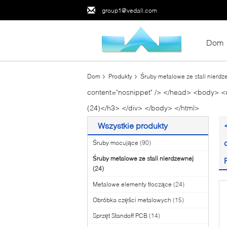
group1@vedali.com
Dom
Dom
Produkty
Śruby metalowe ze stali nierdz
content="nosnippet" /> </head> <body> <di
(24)</h3> </div> </body> </html>
Wszystkie produkty
Śruby mocujące
(90)
Śruby metalowe ze stali nierdzewnej
(24)
Metalowe elementy tłoczące
(24)
Obróbka części metalowych
(15)
Sprzęt Standoff PCB
(14)