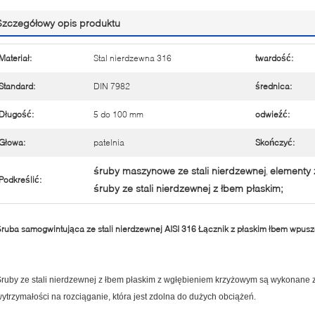
Szczegółowy opis produktu
Materiał:
Stal nierdzewna 316
twardość:
Standard:
DIN 7982
średnica:
Długość:
5 do 100 mm
odwieźć:
Głowa:
patelnia
Skończyć:
śruby maszynowe ze stali nierdzewnej
elementy 
,
Podkreślić:
śruby ze stali nierdzewnej z łbem płaskim;
ruba samogwintująca ze stali nierdzewnej AISI 316 Łącznik z płaskim łbem wpu
ruby ze stali nierdzewnej z łbem płaskim z wgłębieniem krzyżowym są wykonane ze
ytrzymałości na rozciąganie, która jest zdolna do dużych obciążeń.