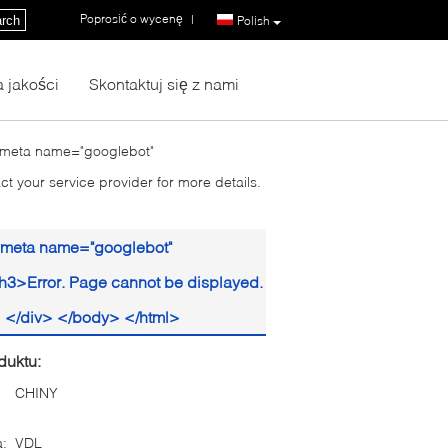
Poprosić o wycenę
|
rch
Polish
a jakości
Skontaktuj się z nami
<meta name="googlebot"
 your service provider for more details.
<meta name="googlebot"
h3>Error. Page cannot be displayed.
3> </div> </body> </html>
duktu:
CHINY
:
VDL