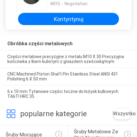
do audio
MOQ：
Negotiation
Kontyntynuj
Obróbka części metalowych
Części metalowe precyzyjne z metalu M10 X 30 Precyzyjna
końcówka z łbem kulistym z gniazdem sześciokątnym
CNC Machined Piston Shaft Pin Stainless Steel ANSI 431
Polishing 6 X 50 mm
6 x 10 mm Tytanowe części toczne do łożysk kulkowych
TA6TI HRC 35
popularne kategorie
Wszystko
Śruby Metalowe Ze 
Śruby Mocujące