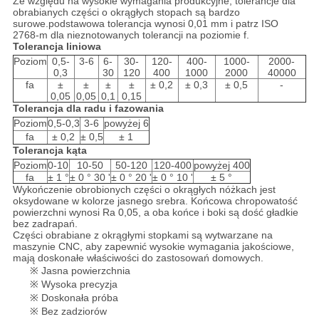
Ze względu na wysokie wymagania produkcyjne, tolerancje dla
obrabianych części o okrągłych stopach są bardzo
surowe.podstawowa tolerancja wynosi 0,01 mm i patrz ISO
2768-m dla nieznotowanych tolerancji na poziomie f.
Tolerancja liniowa
Poziom
0,5-
3-6
6-
30-
120-
400-
1000-
2000-
0,3
30
120
400
1000
2000
40000
fa
±
±
±
±
± 0,2
± 0,3
± 0,5
-
0,05
0,05
0,1
0,15
Tolerancja dla radu i fazowania
Poziom
0,5-0,3
3-6
powyżej 6
fa
± 0,2
± 0,5
± 1
Tolerancja kąta
Poziom
0-10
10-50
50-120
120-400
powyżej 400
fa
± 1 °
± 0 ° 30 '
± 0 ° 20 '
± 0 ° 10 '
± 5 °
Wykończenie obrobionych części o okrągłych nóżkach jest
oksydowane w kolorze jasnego srebra. Końcowa chropowatość
powierzchni wynosi Ra 0,05, a oba końce i boki są dość gładkie
bez zadrapań.
Części obrabiane z okrągłymi stopkami są wytwarzane na
maszynie CNC, aby zapewnić wysokie wymagania jakościowe,
mają doskonałe właściwości do zastosowań domowych.
※ Jasna powierzchnia
※ Wysoka precyzja
※ Doskonała próba
※ Bez zadziorów