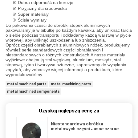
※ Dobra odporność na korozję
※ Przyjazny dla środowiska
※ Super materiały
※ Ścisłe wymiary
Do pakowania części do obróbki stopek aluminiowych
pakowaliśmy je w bibułkę po każdym kawałku, aby uniknąć tarcia
o siebie podczas transportu i odkładamy każdą warstwę w płycie
wiórowej, aby uniknąć uszkodzenia lub zniszczenia.
Oprócz części obrabianych z aluminiowych nóżek, produkujemy
również serie standardowych części obrabianych i
niestandardowych o różnych konstrukcjach;A nasze materiały
wyjściowe obejmują stal węglową, aluminium, mosiądz, stal
stopową, tytan i tworzywa sztuczne, zapraszamy do wysyłania
zapytań, aby zobaczyć więcej informacji o produktach, które
wyprodukowaliśmy.
metal machined parts
metal machining parts
metal machined components
Uzyskaj najlepszą cenę za
Niestandardowa obróbka
metalowych części Jasne czarne
anodowane aluminiowe stopy M5