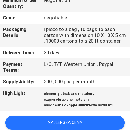
Minimum Order
Negotiation
KONTROLA
Quantity:
JAKOŚCI
Cena:
negotiable
Packaging
i piece to a bag , 10 bags to each
SITEMAP
Details:
carton with dimension 10 X 10 X 5 cm
, 10000 cartons to a 20 ft container
PRIVACY
Delivery Time:
30 days
POLICY
Payment
L/C, T/T, Western Union , Paypal
Terms:
Supply Ability:
200 , 000 pcs per month
High Light:
,
elementy obrabiane metalem
,
części obrabiane metalem
anodowane okrągłe aluminiowe nóżki m5
NAJLEPSZA CENA