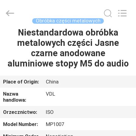
VEDALI
HARDWARE
CO.,
LTD.
All
Obróbka części metalowych
Rights
Reserved.
Niestandardowa obróbka
DOM
metalowych części Jasne
PRODUKTY
czarne anodowane
aluminiowe stopy M5 do audio
O
NAS
Place of Origin:
China
Nazwa
VDL
WYCIECZKA
handlowa:
PO
Orzecznictwo:
ISO
FABRYCE
Model Number:
MP1007