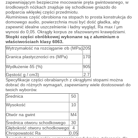
zapewniającym bezpieczne mocowanie pręta gwintowanego, w
środkowych nóżkach znajduje się schodkowe gniazdo do
podparcia wklęsłej części przedmiotu.
Aluminiowa część obrobiona na stopach to prosta konstrukcja do
domowego audio, powierzchnia musi być dość gładka, aby
zapewnić idealne uszczelnienie i ładny wygląd, Ra max / μm
wynosi do 0,05. Okrągły korpus ze sfazowanymi krawędziami.
Stopki części obróbkowej wykonane są z aluminium o
właściwościach klasy 6063.
Wytrzymałość na rozciąganie σb (MPa)
205
Granica plastyczności σs (MPa)
170
Wydłużenie δ5 (%)
905
Gęstość g / cm3)
2.7
Specyfikacje części obrabianych z okrągłymi stopami można
dobrać do różnych wymagań, zapewniamy wiele dostosowań do
twoich wyborów.
Średnica
50
Wysokość
10
Otwór na gwint
M4
Średnica otworu schodkowego
30
Głębokość otworu schodkowego
4
Chropowatość Ra
0,05