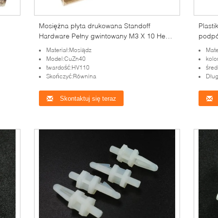
Mosiężna płyta drukowana Standoff
Plast
Hardware Pełny gwintowany M3 X 10 Hex
podpó
20mm
Spacers Standoffs dla elektroniki
Sprzę
Materiał:Mosiądz
Mate
Model:CuZn40
kolo
twardość:HV110
śred
Skończyć:Równina
Dług
Skontaktuj się teraz