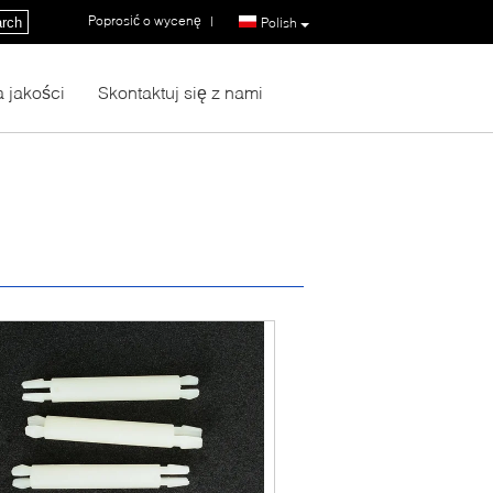
Poprosić o wycenę
|
rch
Polish
a jakości
Skontaktuj się z nami