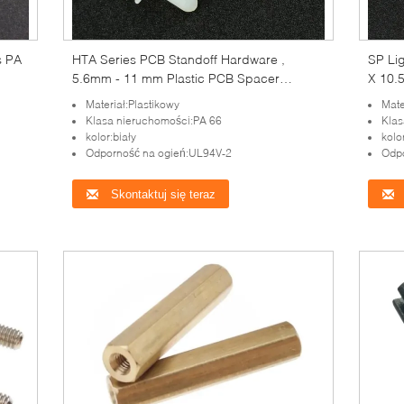
s PA
HTA Series PCB Standoff Hardware ,
SP Li
5.6mm - 11 mm Plastic PCB Spacer
X 10.
Support
Materiał:Plastikowy
Mate
Klasa nieruchomości:PA 66
Klas
kolor:biały
kolo
Odporność na ogień:UL94V-2
Odpo
Skontaktuj się teraz