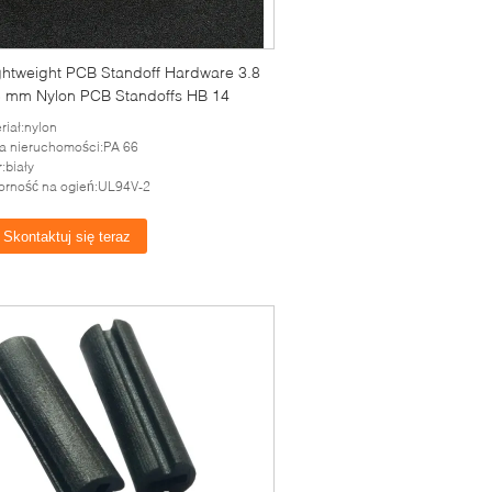
ghtweight PCB Standoff Hardware 3.8
5 mm Nylon PCB Standoffs HB 14
riał:nylon
a nieruchomości:PA 66
r:biały
rność na ogień:UL94V-2
Skontaktuj się teraz