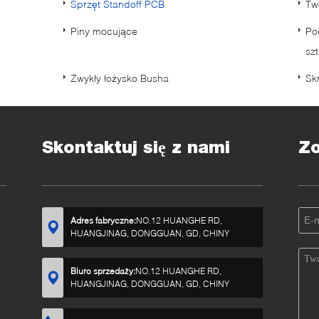
Sprzęt Standoff PCB
Tw
Piny mocujące
Po
sz
Zwykły łożysko Busha
Skr
Skontaktuj się z nami
Z
Adres fabryczne:
NO.12 HUANGHE RD,
HUANGJINAG, DONGGUAN, GD, CHINY
Biuro sprzedaży:
NO.12 HUANGHE RD,
HUANGJINAG, DONGGUAN, GD, CHINY