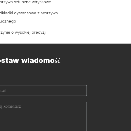
orzywa sztuczne wtryskowe
dkładki dystansowe z tworzywa
tucznego
zynie o wysokiej precyzji
ostaw wiadomość