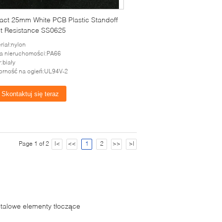
ct 25mm White PCB Plastic Standoff
t Resistance SS0625
riał:nylon
a nieruchomości:PA66
r:biały
rność na ogień:UL94V-2
Skontaktuj się teraz
Page 1 of 2
|<
<<
1
2
>>
>|
talowe elementy tłoczące