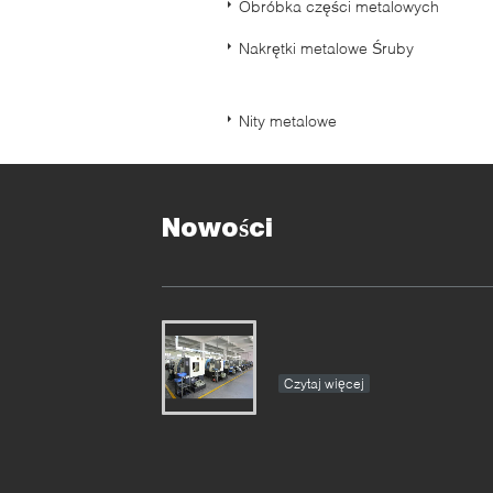
Obróbka części metalowych
Nakrętki metalowe Śruby
Nity metalowe
Nowości
Czytaj więcej