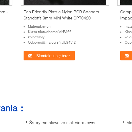
mm -
Eco Friendly Plastic Nylon PCB Spacers
Compa
Standoffs 8mm Mini White SPT0420
Impac
Materiał:nylon
mate
Klasa nieruchomości:PA66
Klas
kolor:biały
kolo
Odporność na ogień:UL94V-2
Odpo
Skontaktuj się teraz
wania：
Śruby metalowe ze stali nierdzewnej
Me