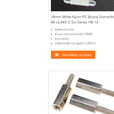
16mm White Nylon PC Board Standoff
66 UL94V-2 SU Series HB 13
Materiał:nylon
Klasa nieruchomości:PA66
kolor:biały
Odporność na ogień:UL94V-2
Skontaktuj się teraz