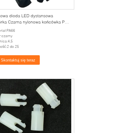
ikowa dioda LED dystansowa
rka Czarna nylonowa końcówka PCB
gło UL Zatwierdzone
riał:PA66
r:czarny
nica:4,5
ość:2 do 25
Skontaktuj się teraz