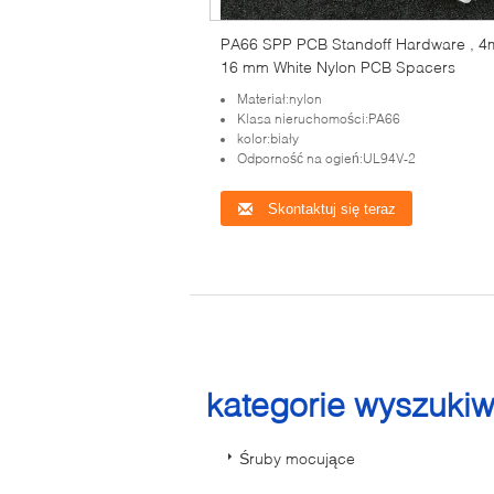
PA66 SPP PCB Standoff Hardware , 4
16 mm White Nylon PCB Spacers
Materiał:nylon
Klasa nieruchomości:PA66
kolor:biały
Odporność na ogień:UL94V-2
Skontaktuj się teraz
kategorie wyszuki
Śruby mocujące