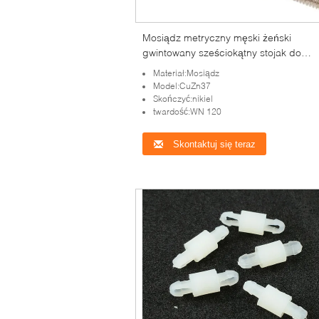
Mosiądz metryczny męski żeński
gwintowany sześciokątny stojak do
połączenia z płytą drukowaną M4 x 
Materiał:Mosiądz
Model:CuZn37
Skończyć:nikiel
twardość:WN 120
Skontaktuj się teraz