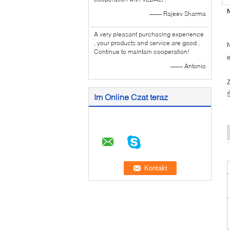
—— Rajeev Sharma
A very pleasant purchasing experience
, your products and service are good ,
N
Continue to maintain cooperation!
e
—— Antonio
Z
Ś
Im Online Czat teraz