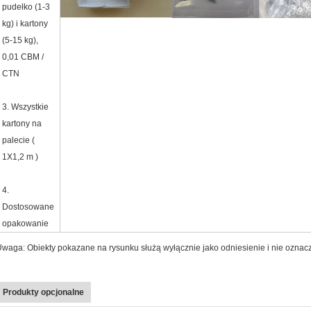
pudełko (1-3
kg) i kartony
(5-15 kg),
0,01 CBM /
CTN
3. Wszystkie
kartony na
palecie (
1X1,2 m )
4.
Dostosowane
opakowanie
waga: Obiekty pokazane na rysunku służą wyłącznie jako odniesienie i nie oznac
Produkty opcjonalne