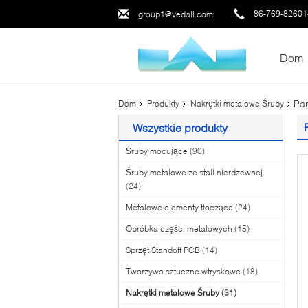
86-769-8260
group1@vedali.com
Dom
Pan
Dom
Produkty
Nakrętki metalowe Śruby
Wszystkie produkty
Śruby mocujące
(90)
Śruby metalowe ze stali nierdzewnej
(24)
Metalowe elementy tłoczące
(24)
Obróbka części metalowych
(15)
Sprzęt Standoff PCB
(14)
Tworzywa sztuczne wtryskowe
(18)
Nakrętki metalowe Śruby
(31)