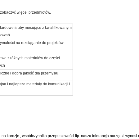
 zobaczyć więcej przedmiotów.
dardowe śruby mocujące z kwalifikowanymi
osowań.
zymałości na rozciąganie do projektów
sowe z różnych materiałów do części
ych
czne i dobra jakość dla przemysłu.
 i najlepsze materiały do ​​​​komunikacji i
 na korozję , współczynnika przepustowości itp .nasza tolerancja narzędzi wynosi