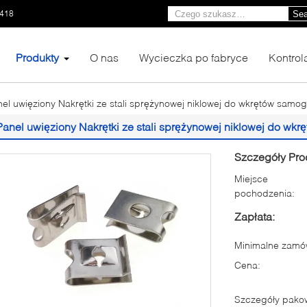
1418
Sea
Produkty
O nas
Wycieczka po fabryce
Kontrol
el uwięziony Nakrętki ze stali sprężynowej niklowej do wkrętów samo
Panel uwięziony Nakrętki ze stali sprężynowej niklowej do wk
Szczegóły Pro
Miejsce
pochodzenia:
Zapłata:
Minimalne zamów
Cena:
Szczegóły pako