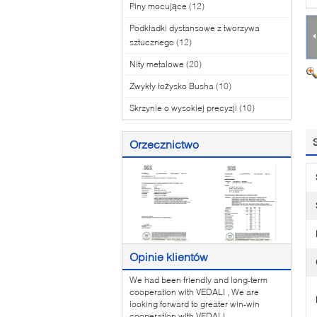
Piny mocujące
(12)
Podkładki dystansowe z tworzywa
sztucznego
(12)
Nity metalowe
(20)
Zwykły łożysko Busha
(10)
Skrzynie o wysokiej precyzji
(10)
Orzecznictwo
Opinie klientów
We had been friendly and long-term
cooperation with VEDALI , We are
looking forward to greater win-win
cooperation with VEDALI .