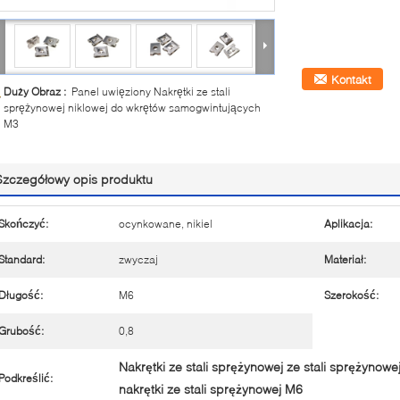
Kontakt
Duży Obraz :
Panel uwięziony Nakrętki ze stali
sprężynowej niklowej do wkrętów samogwintujących
M3
Szczegółowy opis produktu
Skończyć:
ocynkowane, nikiel
Aplikacja:
Standard:
zwyczaj
Materiał:
Długość:
M6
Szerokość:
Grubość:
0,8
Nakrętki ze stali sprężynowej ze stali sprężynowe
Podkreślić:
nakrętki ze stali sprężynowej M6