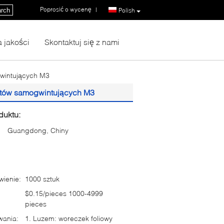
Poprosić o wycenę
|
rch
Polish
a jakości
Skontaktuj się z nami
gwintujących M3
rętów samogwintujących M3
duktu:
Guangdong, Chiny
ienie:
1000 sztuk
$0.15/pieces 1000-4999
pieces
wania:
1. Luzem: woreczek foliowy