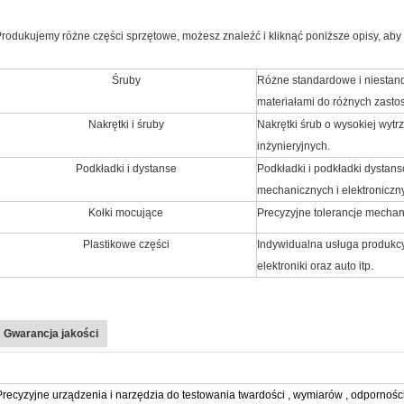
rodukujemy różne części sprzętowe, możesz znaleźć i kliknąć poniższe opisy, aby
Śruby
Różne standardowe i niestan
materiałami do różnych zast
Nakrętki i śruby
Nakrętki śrub o wysokiej wytr
inżynieryjnych.
Podkładki i dystanse
Podkładki i podkładki dystan
mechanicznych i elektroniczn
Kołki mocujące
Precyzyjne tolerancje mechani
Plastikowe części
Indywidualna usługa produkcyjna
elektroniki oraz auto itp.
Gwarancja jakości
Precyzyjne urządzenia i narzędzia do testowania twardości , wymiarów , odporności