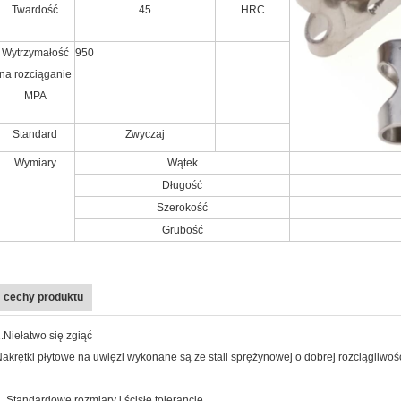
Twardość
45
HRC
Wytrzymałość
950
na rozciąganie
MPA
Standard
Zwyczaj
Wymiary
Wątek
Długość
Szerokość
Grubość
cechy produktu
.Niełatwo się zgiąć
akrętki płytowe na uwięzi wykonane są ze stali sprężynowej o dobrej rozciągliwośc
 .Standardowe rozmiary i ścisłe tolerancje.