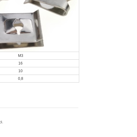
M3
16
10
0,8
i.