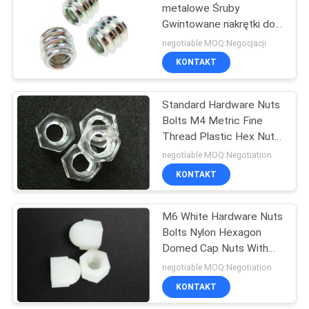
metalowe Śruby
Gwintowane nakrętki do
kształtowników z cynku
negotiable MOQ:Negocjacji
ocynkowane
KONTAKT
Standard Hardware Nuts
Bolts M4 Metric Fine
Thread Plastic Hex Nuts
DIN 934
negotiable MOQ:Negotiation
KONTAKT
M6 White Hardware Nuts
Bolts Nylon Hexagon
Domed Cap Nuts With
Nonmetallic Insert
negotiable MOQ:Negotiation
KONTAKT