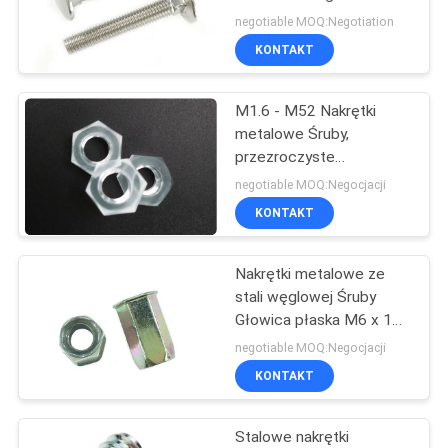
Square Neck
negotiable MOQ:Negotiation
KONTAKT
M1.6 - M52 Nakrętki
metalowe Śruby,
przezroczyste
plastikowe nakrętki
negotiable MOQ:Negocjacji
sześciokątne DIN 934
KONTAKT
Nakrętki metalowe ze
stali węglowej Śruby
Głowica płaska M6 x 18
Nakrętka z łbem
negotiable MOQ:Negocjacji
sześciokątnym
KONTAKT
ocynkowana
Stalowe nakrętki