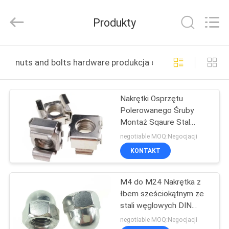
VEDALI
HARDWARE
CO.,
Produkty
LTD.
All
Rights
Reserved.
DOM
nuts and bolts hardware produkcja online
PRODUKTY
Nakrętki Osprzętu
Polerowanego Śruby
O
Montaż Sqaure Stal
NAS
nierdzewna M6 Nakrętki
negotiable MOQ:Negocjacji
klatki
KONTAKT
WYCIECZKA
M4 do M24 Nakrętka z
PO
łbem sześciokątnym ze
FABRYCE
stali węglowych DIN
1587 Klasa 5
negotiable MOQ:Negocjacji