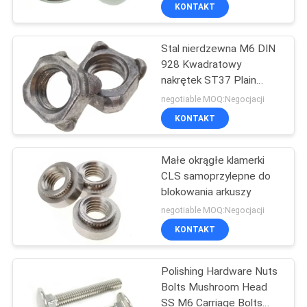
Ocynkowany
KONTROLA
KONTAKT
JAKOŚCI
Stal nierdzewna M6 DIN
928 Kwadratowy
SITEMAP
nakrętek ST37 Plain
Plate 5
negotiable MOQ:Negocjacji
PRIVACY
KONTAKT
POLICY
Małe okrągłe klamerki
CLS samoprzylepne do
blokowania arkuszy
negotiable MOQ:Negocjacji
KONTAKT
Polishing Hardware Nuts
Bolts Mushroom Head
SS M6 Carriage Bolts