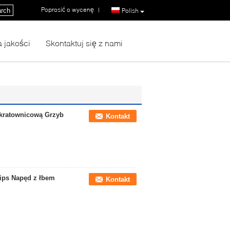
Poprosić o wycenę
|
rch
Polish
a jakości
Skontaktuj się z nami
 kratownicową Grzyb
Kontakt
ips Napęd z łbem
Kontakt