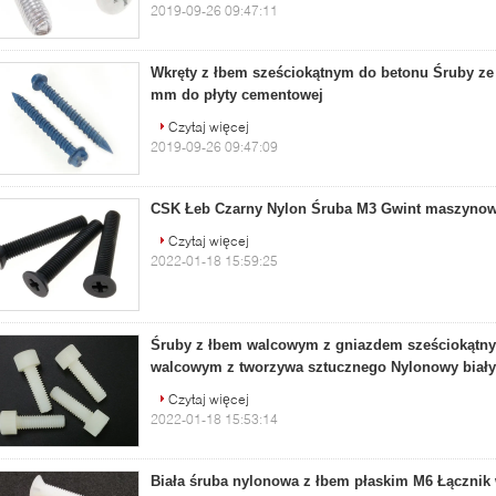
2019-09-26 09:47:11
Wkręty z łbem sześciokątnym do betonu Śruby ze s
mm do płyty cementowej
Czytaj więcej
2019-09-26 09:47:09
CSK Łeb Czarny Nylon Śruba M3 Gwint maszynowy
Czytaj więcej
2022-01-18 15:59:25
Śruby z łbem walcowym z gniazdem sześciokątn
walcowym z tworzywa sztucznego Nylonowy biały 
Czytaj więcej
2022-01-18 15:53:14
Biała śruba nylonowa z łbem płaskim M6 Łączni