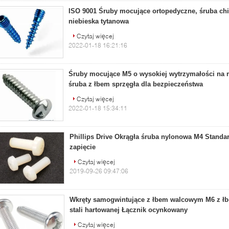
ISO 9001 Śruby mocujące ortopedyczne, śruba ch
niebieska tytanowa
Czytaj więcej
2022-01-18 16:21:16
Śruby mocujące M5 o wysokiej wytrzymałości na r
śruba z łbem sprzęgła dla bezpieczeństwa
Czytaj więcej
2022-01-18 15:34:11
Phillips Drive Okrągła śruba nylonowa M4 Standa
zapięcie
Czytaj więcej
2019-09-26 09:47:06
Wkręty samogwintujące z łbem walcowym M6 z ł
stali hartowanej Łącznik ocynkowany
Czytaj więcej