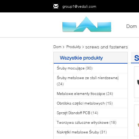
group1@vedali.com
Dom
screws and fasteners
Dom
Produkty
s
Wszystkie produkty
(1
Śruby mocujące
(90)
Śruby metalowe ze stali nierdzewnej
(24)
Metalowe elementy tłoczące
(24)
Obróbka części metalowych
(15)
Sprzęt Standoff PCB
(14)
Tworzywa sztuczne wtryskowe
(18)
Nakrętki metalowe Śruby
(31)