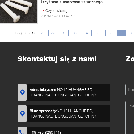
krzyżowo z tworzywa sztucznego
Czytaj więcej
2019-09-26 09:47:17
Page 7 of 17
|<
<<
2
3
4
5
6
7
8
Skontaktuj się z nami
Z
Adres fabryczne:
NO.12 HUANGHE RD,
HUANGJINAG, DONGGUAN, GD, CHINY
Biuro sprzedaży:
NO.12 HUANGHE RD,
HUANGJINAG, DONGGUAN, GD, CHINY
+86-769-82601418