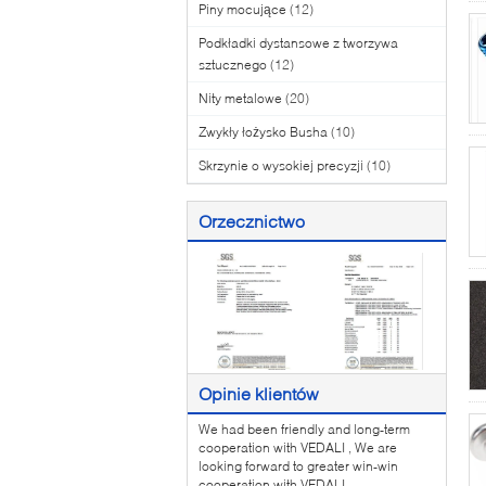
Piny mocujące
(12)
Podkładki dystansowe z tworzywa
sztucznego
(12)
Nity metalowe
(20)
Zwykły łożysko Busha
(10)
Skrzynie o wysokiej precyzji
(10)
Orzecznictwo
Opinie klientów
We had been friendly and long-term
cooperation with VEDALI , We are
looking forward to greater win-win
cooperation with VEDALI .