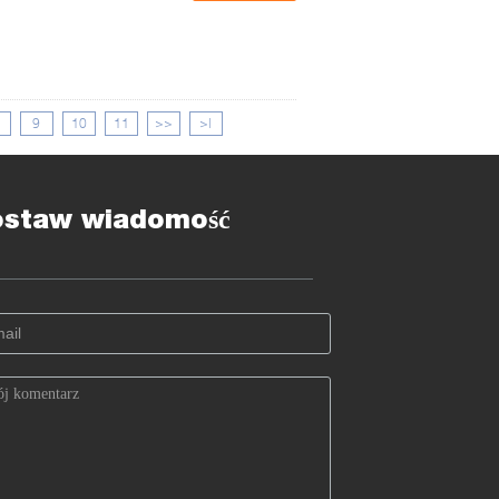
9
10
11
>>
>|
ostaw wiadomość