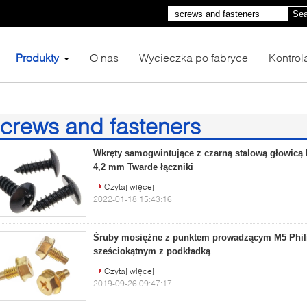
Sea
Produkty
O nas
Wycieczka po fabryce
Kontrol
crews and fasteners
64)
Wkręty samogwintujące z czarną stalową głowicą
4,2 mm Twarde łączniki
Czytaj więcej
2022-01-18 15:43:16
Śruby mosiężne z punktem prowadzącym M5 Phil
sześciokątnym z podkładką
Czytaj więcej
2019-09-26 09:47:17