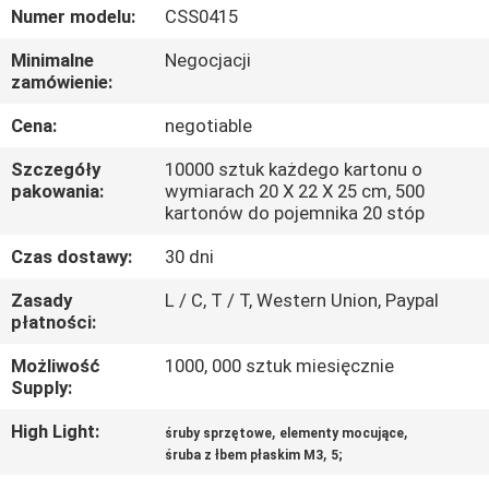
KONTROLA
Numer modelu:
CSS0415
JAKOŚCI
Minimalne
Negocjacji
zamówienie:
SITEMAP
Cena:
negotiable
Szczegóły
10000 sztuk każdego kartonu o
PRIVACY
pakowania:
wymiarach 20 X 22 X 25 cm, 500
kartonów do pojemnika 20 stóp
POLICY
Czas dostawy:
30 dni
Zasady
L / C, T / T, Western Union, Paypal
płatności:
Możliwość
1000, 000 sztuk miesięcznie
Supply:
High Light:
,
,
śruby sprzętowe
elementy mocujące
,
śruba z łbem płaskim M3
5;