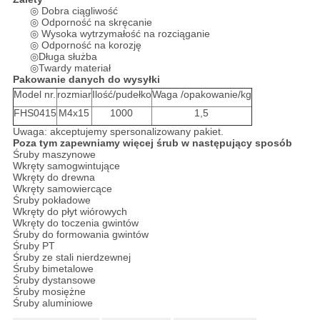
◎ Dobra ciągliwość
◎ Odporność na skręcanie
◎ Wysoka wytrzymałość na rozciąganie
◎ Odporność na korozję
◎Długa służba
◎Twardy materiał
Pakowanie danych do wysyłki
Model nr.
rozmiar
Ilość/pudełko
Waga /opakowanie/kg
FHS0415
M4x15
1000
1,5
Uwaga: akceptujemy spersonalizowany pakiet.
Poza tym zapewniamy więcej śrub w następujący sposób
Śruby maszynowe
Wkręty samogwintujące
Wkręty do drewna
Wkręty samowiercące
Śruby pokładowe
Wkręty do płyt wiórowych
Wkręty do toczenia gwintów
Śruby do formowania gwintów
Śruby PT
Śruby ze stali nierdzewnej
Śruby bimetalowe
Śruby dystansowe
Śruby mosiężne
Śruby aluminiowe