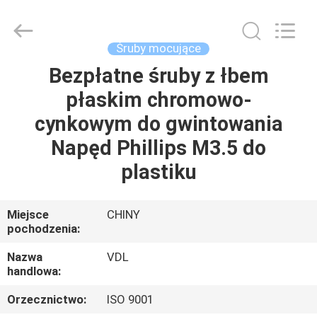
VEDALI
HARDWARE
CO.,
LTD.
All
Śruby mocujące
Rights
Reserved.
Bezpłatne śruby z łbem
DOM
płaskim chromowo-
PRODUKTY
cynkowym do gwintowania
Napęd Phillips M3.5 do
O
plastiku
NAS
Miejsce
CHINY
pochodzenia:
WYCIECZKA
PO
Nazwa
VDL
handlowa:
FABRYCE
Orzecznictwo:
ISO 9001