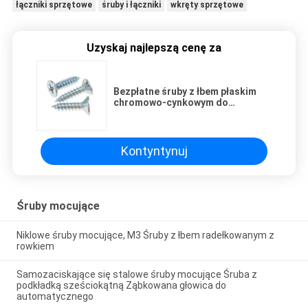
łączniki sprzętowe
śruby i łączniki
wkręty sprzętowe
Uzyskaj najlepszą cenę za
Bezpłatne śruby z łbem płaskim
chromowo-cynkowym do
gwintowania Napęd Phillips M3.5
do plastiku
Kontyntynuj
Śruby mocujące
Niklowe śruby mocujące, M3 Śruby z łbem radełkowanym z
rowkiem
Samozaciskające się stalowe śruby mocujące Śruba z
podkładką sześciokątną Ząbkowana głowica do
automatycznego