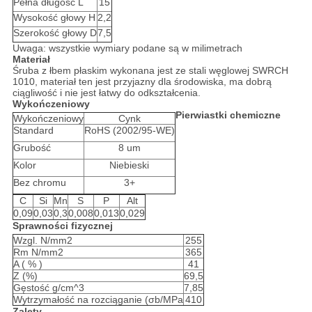
Pełna długość L
15
Wysokość głowy H
2,2
Szerokość głowy D
7,5
Uwaga: wszystkie wymiary podane są w milimetrach
Materiał
Śruba z łbem płaskim wykonana jest ze stali węglowej SWRCH
1010, materiał ten jest przyjazny dla środowiska, ma dobrą
ciągliwość i nie jest łatwy do odkształcenia.
Wykończeniowy
Pierwiastki chemiczne
Wykończeniowy
Cynk
Standard
RoHS (2002/95-WE)
Grubość
8 um
Kolor
Niebieski
Bez chromu
3+
C
Si
Mn
S
P
Alt
0,09
0,03
0,3
0,008
0,013
0,029
Sprawności fizycznej
Wzgl. N/mm2
255
Rm N/mm2
365
A ( % )
41
Z (%)
69,5
Gęstość g/cm^3
7,85
Wytrzymałość na rozciąganie (σb/MPa
410
Zalety