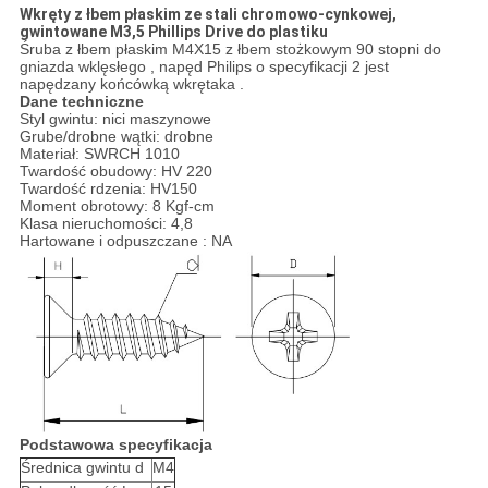
Wkręty z łbem płaskim ze stali chromowo-cynkowej,
gwintowane M3,5 Phillips Drive do plastiku
Śruba z łbem płaskim M4X15 z łbem stożkowym 90 stopni do
gniazda wklęsłego , napęd Philips o specyfikacji 2 jest
napędzany końcówką wkrętaka .
Dane techniczne
Styl gwintu: nici maszynowe
Grube/drobne wątki: drobne
Materiał: SWRCH 1010
Twardość obudowy: HV 220
Twardość rdzenia: HV150
Moment obrotowy: 8 Kgf-cm
Klasa nieruchomości: 4,8
Hartowane i odpuszczane : NA
Podstawowa specyfikacja
Średnica gwintu d
M4