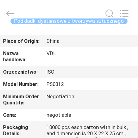
VEDALI
HARDWARE
CO.,
LTD.
All
Podkładki dystansowe z tworzywa sztucznego
Rights
Reserved.
DOM
Place of Origin:
China
PRODUKTY
Nazwa
VDL
handlowa:
O
Orzecznictwo:
ISO
NAS
Model Number:
PS0312
Minimum Order
Negotiation
WYCIECZKA
Quantity:
PO
Cena:
negotiable
FABRYCE
Packaging
10000 pcs each carton with in bulk ,
Details:
and dimension is 20 X 22 X 25 cm ,