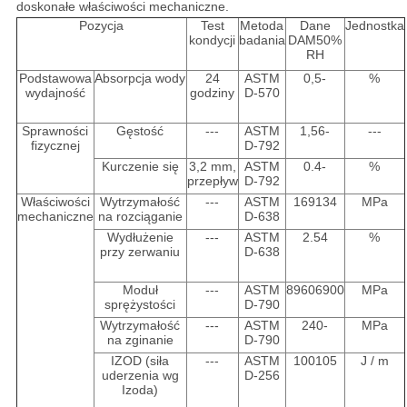
doskonałe właściwości mechaniczne.
Pozycja
Test
Metoda
Dane
Jednostka
kondycji
badania
DAM50%
RH
Podstawowa
Absorpcja wody
24
ASTM
0,5-
%
wydajność
godziny
D-570
Sprawności
Gęstość
---
ASTM
1,56-
---
fizycznej
D-792
Kurczenie się
3,2 mm,
ASTM
0.4-
%
przepływ
D-792
Właściwości
Wytrzymałość
---
ASTM
169134
MPa
mechaniczne
na rozciąganie
D-638
Wydłużenie
---
ASTM
2.54
%
przy zerwaniu
D-638
Moduł
---
ASTM
89606900
MPa
sprężystości
D-790
Wytrzymałość
---
ASTM
240-
MPa
na zginanie
D-790
IZOD (siła
---
ASTM
100105
J / m
uderzenia wg
D-256
Izoda)