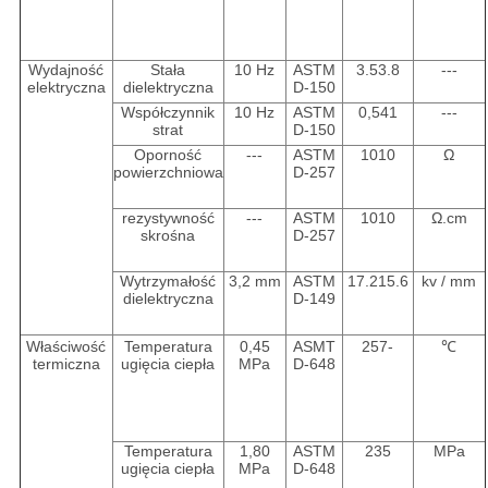
Wydajność
Stała
10 Hz
ASTM
3.53.8
---
elektryczna
dielektryczna
D-150
Współczynnik
10 Hz
ASTM
0,541
---
strat
D-150
Oporność
---
ASTM
1010
Ω
powierzchniowa
D-257
rezystywność
---
ASTM
1010
Ω.cm
skrośna
D-257
Wytrzymałość
3,2 mm
ASTM
17.215.6
kv / mm
dielektryczna
D-149
Właściwość
Temperatura
0,45
ASMT
257-
℃
termiczna
ugięcia ciepła
MPa
D-648
Temperatura
1,80
ASTM
235
MPa
ugięcia ciepła
MPa
D-648