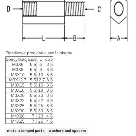
Plastikowe przekładki sześciokątne
Specyfikacja
ZA
L
do
b
M3X6
5.5
6
3
6
M3X8
5.5
8
3
6
M3X10
5.5
10
3
6
M3X12.7
5.5
12.7
3
6
M3X15
5.5
15
3
6
M3X18
5.5
18
3
6
M3X20
5.5
20
3
6
M3X22
5.5
22
3
6
M3X25
5.5
25
3
6
M3X30
5.5
30
3
6
M4X20
7
20
4
6
M4X25
7
25
4
6
metal stamped parts
washers and spacers