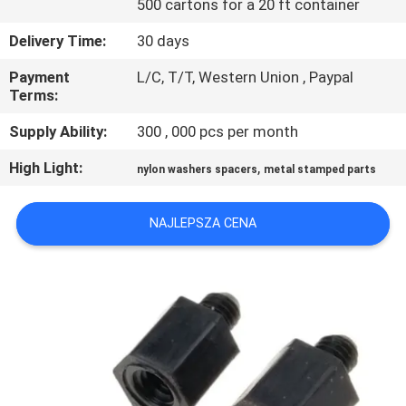
500 cartons for a 20 ft container
KONTROLA
JAKOŚCI
Delivery Time:
30 days
Payment
L/C, T/T, Western Union , Paypal
Terms:
SITEMAP
Supply Ability:
300 , 000 pcs per month
PRIVACY
High Light:
,
nylon washers spacers
metal stamped parts
POLICY
NAJLEPSZA CENA