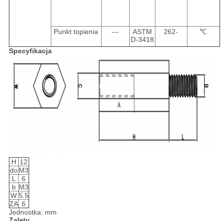
Punkt topienia
---
ASTM
262-
℃
D-3418
Specyfikacja
H
12
do
M3
L
6
b
M3
W
5.5
ZA
6
Jednostka: mm
Zalety