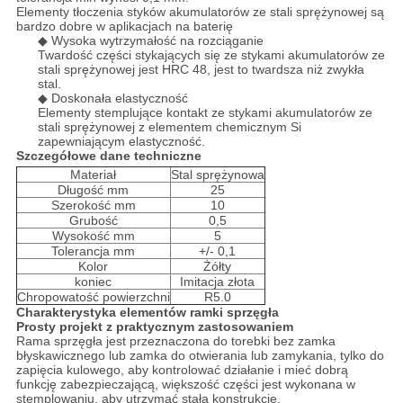
Elementy tłoczenia styków akumulatorów ze stali sprężynowej są
bardzo dobre w aplikacjach na baterię
◆ Wysoka wytrzymałość na rozciąganie
Twardość części stykających się ze stykami akumulatorów ze
stali sprężynowej jest HRC 48, jest to twardsza niż zwykła
stal.
◆ Doskonała elastyczność
Elementy stemplujące kontakt ze stykami akumulatorów ze
stali sprężynowej z elementem chemicznym Si
zapewniającym elastyczność.
Szczegółowe dane techniczne
Materiał
Stal sprężynowa
Długość mm
25
Szerokość mm
10
Grubość
0,5
Wysokość mm
5
Tolerancja mm
+/- 0,1
Kolor
Żółty
koniec
Imitacja złota
Chropowatość powierzchni
R5.0
Charakterystyka elementów ramki sprzęgła
Prosty projekt z praktycznym zastosowaniem
Rama sprzęgła jest przeznaczona do torebki bez zamka
błyskawicznego lub zamka do otwierania lub zamykania, tylko do
zapięcia kulowego, aby kontrolować działanie i mieć dobrą
funkcję zabezpieczającą, większość części jest wykonana w
stemplowaniu, aby utrzymać stałą konstrukcję.