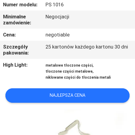
KONTROLA
Numer modelu:
PS 1016
JAKOŚCI
Minimalne
Negocjacji
zamówienie:
SITEMAP
Cena:
negotiable
Szczegóły
25 kartonów każdego kartonu 30 dni
PRIVACY
pakowania:
POLICY
High Light:
,
metalowe tłoczone części
,
tłoczone części metalowe
niklowane części do tłoczenia metali
NAJLEPSZA CENA