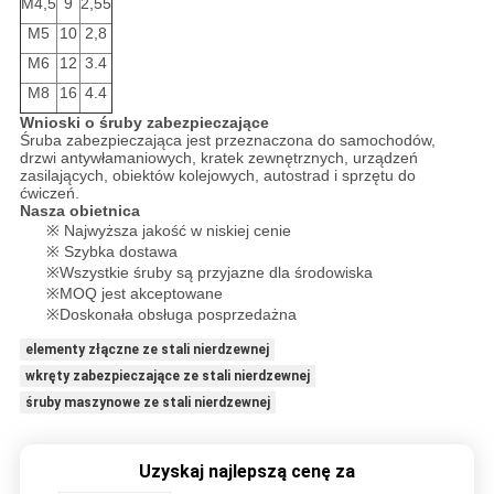
M4,5
9
2,55
M5
10
2,8
M6
12
3.4
M8
16
4.4
Wnioski o śruby zabezpieczające
Śruba zabezpieczająca jest przeznaczona do samochodów,
drzwi antywłamaniowych, kratek zewnętrznych, urządzeń
zasilających, obiektów kolejowych, autostrad i sprzętu do
ćwiczeń.
Nasza obietnica
※ Najwyższa jakość w niskiej cenie
※ Szybka dostawa
※Wszystkie śruby są przyjazne dla środowiska
※MOQ jest akceptowane
※Doskonała obsługa posprzedażna
elementy złączne ze stali nierdzewnej
wkręty zabezpieczające ze stali nierdzewnej
śruby maszynowe ze stali nierdzewnej
Uzyskaj najlepszą cenę za