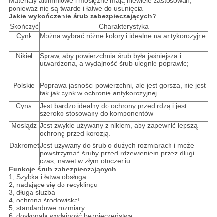
Materiały aluminiowe i mosiężne mają niewiele zastosowań,
ponieważ nie są twarde i łatwe do usunięcia
Jakie wykończenie śrub zabezpieczających?
Skończyć
Charakterystyka
Cynk
Można wybrać różne kolory i idealne na antykorozyjne
Nikiel
Spraw, aby powierzchnia śrub była jaśniejsza i
utwardzona, a wydajność śrub ulegnie poprawie;
Polskie
Poprawa jasności powierzchni, ale jest gorsza, nie jest
tak jak cynk w ochronie antykorozyjnej
Cyna
Jest bardzo idealny do ochrony przed rdzą i jest
szeroko stosowany do komponentów
Mosiądz
Jest zwykle używany z niklem, aby zapewnić lepszą
ochronę przed korozją.
Dakromet
Jest używany do śrub o dużych rozmiarach i może
powstrzymać śruby przed rdzewieniem przez długi
czas, nawet w złym otoczeniu.
Funkcje śrub zabezpieczających
1, Szybka i łatwa obsługa
2, nadające się do recyklingu
3, długa służba
4, ochrona środowiska!
5, standardowe rozmiary
6, doskonała wydajność bezpieczeństwa