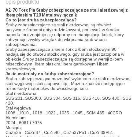
opis produktu
A2-70 Torx Pin Śruby zabezpieczające ze stali nierdzewnej z
łbem płaskim T20 Metalowy łącznik
Co to jest śruba zabezpieczająca?
Śruby zabezpieczające ze stali nierdzewnej są również
nazywane śrubami antykradzieżowymi, ponieważ w środku
napędu torx znajduje się odporny na manipulacje kołek, który
zatrzymuje zwykły wkrętak do wkręcania śrub w celu
zabezpieczenia.
Śruby zabezpieczające z łbem Torx z łbem stożkowym 90 °
nadają się do otworu stożkowego, gdy śruba jest zatopiona w
obiekcie.Śruby zabezpieczające są dostępne w wersji z łbem
miseczkowym, łbem płaskim, łbem garnkowym i łbem
kratownicowym.
Jakie materiały na śruby zabezpieczające?
Śruba zabezpieczająca może być wykonana ze stali nierdzewnej,
stali węglowej i stali stopowej itp., Można znaleźć następujące
różne kody materiałów do właściwego celu.
Stal nierdzewna
SUS 201, SUS303, SUS 304, SUS 316, SUS 416, SUS 430 i SUS
420.
Stal węglowa
1008 , 1010 , 1018 , 1022 , 1035 , 1045 , SCM 435 i 40CRO
Aluminium
2024 , 6061 i 7075
Mosiądz
CuZn35 , CuZn37 , CuZn40 , CuZn37Pb1 i CuZn39Pb1