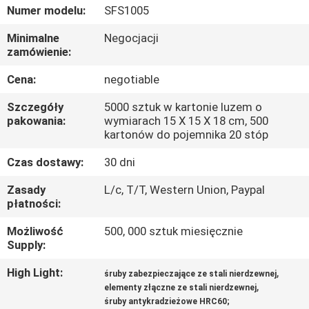
KONTROLA
Numer modelu:
SFS1005
JAKOŚCI
Minimalne
Negocjacji
zamówienie:
SITEMAP
Cena:
negotiable
Szczegóły
5000 sztuk w kartonie luzem o
PRIVACY
pakowania:
wymiarach 15 X 15 X 18 cm, 500
kartonów do pojemnika 20 stóp
POLICY
Czas dostawy:
30 dni
Zasady
L/c, T/T, Western Union, Paypal
płatności:
Możliwość
500, 000 sztuk miesięcznie
Supply:
High Light:
,
śruby zabezpieczające ze stali nierdzewnej
,
elementy złączne ze stali nierdzewnej
śruby antykradzieżowe HRC60;