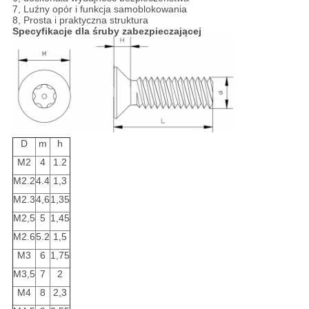
7, Luźny opór i funkcja samoblokowania
8, Prosta i praktyczna struktura
Specyfikacje dla śruby zabezpieczającej
D
m
h
M2
4
1.2
M2.2
4.4
1,3
M2.3
4,6
1,35
M2,5
5
1,45
M2.6
5.2
1,5
M3
6
1,75
M3,5
7
2
M4
8
2,3