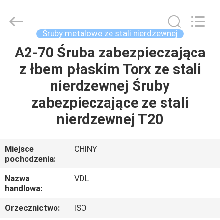
VEDALI
HARDWARE
CO.,
LTD.
All
Śruby metalowe ze stali nierdzewnej
Rights
Reserved.
A2-70 Śruba zabezpieczająca
DOM
z łbem płaskim Torx ze stali
PRODUKTY
nierdzewnej Śruby
zabezpieczające ze stali
O
nierdzewnej T20
NAS
Miejsce
CHINY
pochodzenia:
WYCIECZKA
PO
Nazwa
VDL
handlowa:
FABRYCE
Orzecznictwo:
ISO