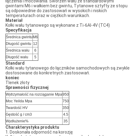
łączenia i mocowania. Sworzeń wału ze standardowymi
gwintami M6 i wałkiem bez gwintu, Tytanowe sztyfty ze stopu
są odpowiednie do zastosowań w wysokich i niskich
temperaturach oraz w ciężkich warunkach.
Materiał
Kołki wału tytanowego są wykonane z Ti-6Al-4V (TC4)
Specyfikacja
Średnica gwintu
M6
Długość gwintu
12
Średnica wału
6
Długość wału
5
Standard
Kołki wału tytanowego do łączników samochodowych są zwykle
dostosowane do konkretnych zastosowań.
koniec
Tlenek złoty
Sprawności fizycznej
Wytrzymałość na rozciąganie Mpa
950
Moc Yeilda Mpa
750
Twardość HV
350
Gęstość g / cm3
4.5
Wydłużenie%
35
Charakterystyka produktu
1. Doskonała odporność na korozję