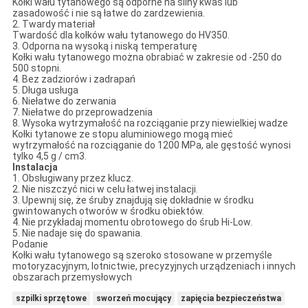
Kołki wału tytanowego są odporne na silny kwas lub
zasadowość i nie są łatwe do zardzewienia.
2. Twardy materiał
Twardość dla kołków wału tytanowego do HV350.
3. Odporna na wysoką i niską temperaturę
Kołki wału tytanowego można obrabiać w zakresie od -250 do
500 stopni.
4. Bez zadziorów i zadrapań
5. Długa usługa
6. Niełatwe do zerwania
7. Niełatwe do przeprowadzenia
8. Wysoka wytrzymałość na rozciąganie przy niewielkiej wadze
Kołki tytanowe ze stopu aluminiowego mogą mieć
wytrzymałość na rozciąganie do 1200 MPa, ale gęstość wynosi
tylko 4,5 g / cm3.
Instalacja
1. Obsługiwany przez klucz.
2. Nie niszczyć nici w celu łatwej instalacji.
3. Upewnij się, że śruby znajdują się dokładnie w środku
gwintowanych otworów w środku obiektów.
4. Nie przykładaj momentu obrotowego do śrub Hi-Low.
5. Nie nadaje się do spawania.
Podanie
Kołki wału tytanowego są szeroko stosowane w przemyśle
motoryzacyjnym, lotnictwie, precyzyjnych urządzeniach i innych
obszarach przemysłowych
szpilki sprzętowe
sworzeń mocujący
zapięcia bezpieczeństwa