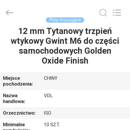
VEDALI
HARDWARE
CO.,
LTD.
All
Piny mocujące
Rights
Reserved.
12 mm Tytanowy trzpień
DOM
wtykowy Gwint M6 do części
PRODUKTY
samochodowych Golden
Oxide Finish
O
NAS
Miejsce
CHINY
pochodzenia:
WYCIECZKA
Nazwa
VDL
handlowa:
PO
Orzecznictwo:
ISO
FABRYCE
Minimalne
10 SZT.