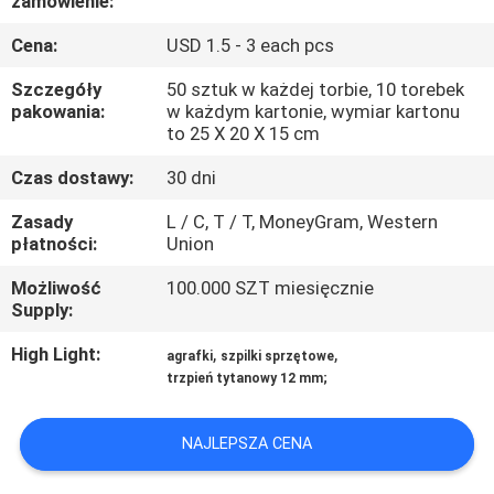
zamówienie:
KONTROLA
Cena:
USD 1.5 - 3 each pcs
JAKOŚCI
Szczegóły
50 sztuk w każdej torbie, 10 torebek
pakowania:
w każdym kartonie, wymiar kartonu
SITEMAP
to 25 X 20 X 15 cm
Czas dostawy:
30 dni
PRIVACY
Zasady
L / C, T / T, MoneyGram, Western
POLICY
płatności:
Union
Możliwość
100.000 SZT miesięcznie
Supply:
High Light:
,
,
agrafki
szpilki sprzętowe
trzpień tytanowy 12 mm;
NAJLEPSZA CENA