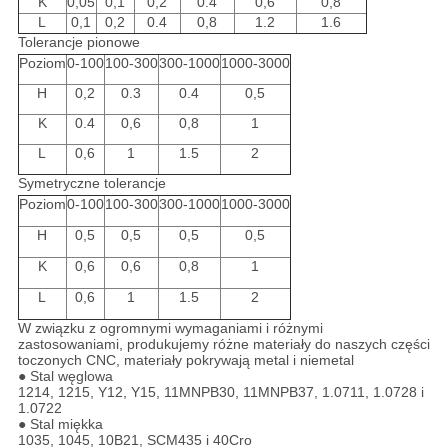
K
0,05
0,1
0,2
0.4
0,6
0,8
L
0,1
0,2
0.4
0,8
1.2
1.6
Tolerancje pionowe
Poziom
0-100
100-300
300-1000
1000-3000
H
0,2
0.3
0.4
0,5
K
0.4
0,6
0,8
1
L
0,6
1
1.5
2
Symetryczne tolerancje
Poziom
0-100
100-300
300-1000
1000-3000
H
0,5
0,5
0,5
0,5
K
0,6
0,6
0,8
1
L
0,6
1
1.5
2
W związku z ogromnymi wymaganiami i różnymi
zastosowaniami, produkujemy różne materiały do ​​naszych części
toczonych CNC, materiały pokrywają metal i niemetal
● Stal węglowa
1214, 1215, Y12, Y15, 11MNPB30, 11MNPB37, 1.0711, 1.0728 i
1.0722
● Stal miękka
1035, 1045, 10B21, SCM435 i 40Cro