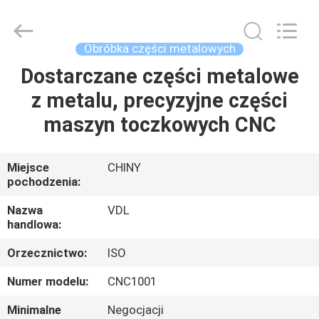
VEDALI
HARDWARE
CO.,
LTD.
All
Obróbka części metalowych
Rights
Reserved.
Dostarczane części metalowe
DOM
z metalu, precyzyjne części
PRODUKTY
maszyn toczkowych CNC
O
Miejsce
CHINY
pochodzenia:
NAS
Nazwa
VDL
handlowa:
WYCIECZKA
Orzecznictwo:
ISO
PO
FABRYCE
Numer modelu:
CNC1001
Minimalne
Negocjacji