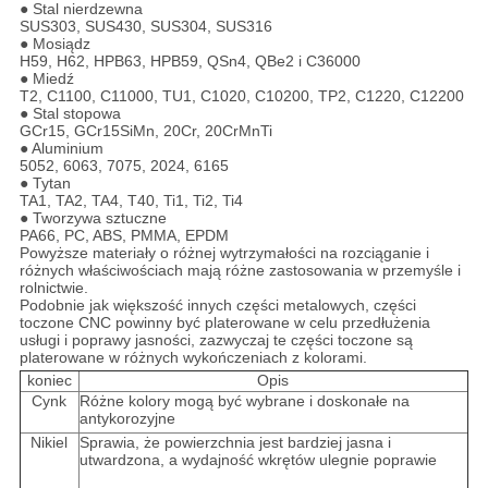
● Stal nierdzewna
SUS303, SUS430, SUS304, SUS316
● Mosiądz
H59, H62, HPB63, HPB59, QSn4, QBe2 i C36000
● Miedź
T2, C1100, C11000, TU1, C1020, C10200, TP2, C1220, C12200
● Stal stopowa
GCr15, GCr15SiMn, 20Cr, 20CrMnTi
● Aluminium
5052, 6063, 7075, 2024, 6165
● Tytan
TA1, TA2, TA4, T40, Ti1, Ti2, Ti4
● Tworzywa sztuczne
PA66, PC, ABS, PMMA, EPDM
Powyższe materiały o różnej wytrzymałości na rozciąganie i
różnych właściwościach mają różne zastosowania w przemyśle i
rolnictwie.
Podobnie jak większość innych części metalowych, części
toczone CNC powinny być platerowane w celu przedłużenia
usługi i poprawy jasności, zazwyczaj te części toczone są
platerowane w różnych wykończeniach z kolorami.
koniec
Opis
Cynk
Różne kolory mogą być wybrane i doskonałe na
antykorozyjne
Nikiel
Sprawia, że ​​powierzchnia jest bardziej jasna i
utwardzona, a wydajność wkrętów ulegnie poprawie