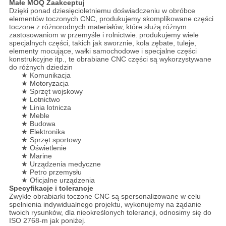
Małe MOQ Zaakceptuj
Dzięki ponad dziesięcioletniemu doświadczeniu w obróbce
elementów toczonych CNC, produkujemy skomplikowane części
toczone z różnorodnych materiałów, które służą różnym
zastosowaniom w przemyśle i rolnictwie.
produkujemy wiele
specjalnych części, takich jak sworznie, koła zębate, tuleje,
elementy mocujące, wałki samochodowe i specjalne części
konstrukcyjne itp., te obrabiane CNC części są wykorzystywane
do różnych dziedzin
★ Komunikacja
★ Motoryzacja
★ Sprzęt wojskowy
★ Lotnictwo
★ Linia lotnicza
★ Meble
★ Budowa
★ Elektronika
★ Sprzęt sportowy
★ Oświetlenie
★ Marine
★ Urządzenia medyczne
★ Petro przemysłu
★ Oficjalne urządzenia
Specyfikacje i tolerancje
Zwykle obrabiarki toczone CNC są spersonalizowane w celu
spełnienia indywidualnego projektu, wykonujemy na żądanie
twoich rysunków, dla nieokreślonych tolerancji, odnosimy się do
ISO 2768-m jak poniżej.