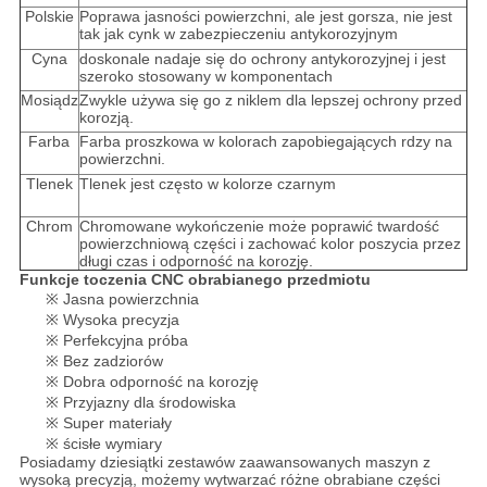
Polskie
Poprawa jasności powierzchni, ale jest gorsza, nie jest
tak jak cynk w zabezpieczeniu antykorozyjnym
Cyna
doskonale nadaje się do ochrony antykorozyjnej i jest
szeroko stosowany w komponentach
Mosiądz
Zwykle używa się go z niklem dla lepszej ochrony przed
korozją.
Farba
Farba proszkowa w kolorach zapobiegających rdzy na
powierzchni.
Tlenek
Tlenek jest często w kolorze czarnym
Chrom
Chromowane wykończenie może poprawić twardość
powierzchniową części i zachować kolor poszycia przez
długi czas i odporność na korozję.
Funkcje toczenia CNC obrabianego przedmiotu
※ Jasna powierzchnia
※ Wysoka precyzja
※ Perfekcyjna próba
※ Bez zadziorów
※ Dobra odporność na korozję
※ Przyjazny dla środowiska
※ Super materiały
※ ścisłe wymiary
Posiadamy dziesiątki zestawów zaawansowanych maszyn z
wysoką precyzją, możemy wytwarzać różne obrabiane części