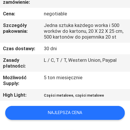
zamówienie:
KONTROLA
JAKOŚCI
Cena:
negotiable
Szczegóły
Jedna sztuka każdego worka i 500
SITEMAP
pakowania:
worków do kartonu, 20 X 22 X 25 cm,
500 kartonów do pojemnika 20 st
Czas dostawy:
30 dni
PRIVACY
POLICY
Zasady
L / C, T / T, Western Union, Paypal
płatności:
Możliwość
5 ton miesięcznie
Supply:
High Light:
,
Części metalowe
części metalowe
NAJLEPSZA CENA