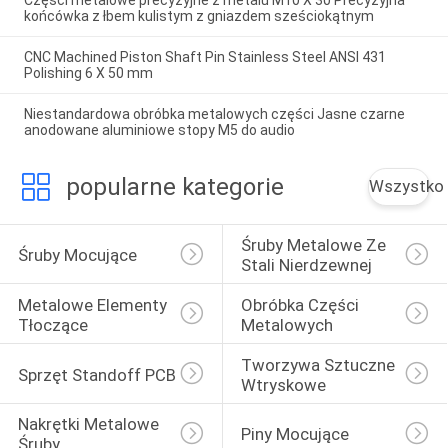
Części metalowe precyzyjne z metalu M10 X 30 Precyzyjna
końcówka z łbem kulistym z gniazdem sześciokątnym
CNC Machined Piston Shaft Pin Stainless Steel ANSI 431
Polishing 6 X 50 mm
Niestandardowa obróbka metalowych części Jasne czarne
anodowane aluminiowe stopy M5 do audio
popularne kategorie
Wszystko
Śruby Metalowe Ze 
Śruby Mocujące
Stali Nierdzewnej
Metalowe Elementy 
Obróbka Części 
Tłoczące
Metalowych
Tworzywa Sztuczne 
Sprzęt Standoff PCB
Wtryskowe
Nakrętki Metalowe 
Piny Mocujące
Śruby