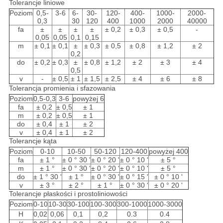
Tolerancje liniowe
Poziom
0,5-
3-6
6-
30-
120-
400-
1000-
2000-
0,3
30
120
400
1000
2000
40000
fa
±
±
±
±
± 0,2
± 0,3
± 0,5
-
0,05
0,05
0,1
0,15
m
± 0,1
± 0,1
±
± 0,3
± 0,5
± 0,8
± 1,2
± 2
0,2
do
± 0,2
± 0,3
±
± 0,8
± 1,2
± 2
± 3
± 4
0,5
v
-
± 0,5
± 1
± 1,5
± 2,5
± 4
± 6
± 8
Tolerancja promienia i sfazowania
Poziom
0,5-0,3
3-6
powyżej 6
fa
± 0,2
± 0,5
± 1
m
± 0,2
± 0,5
± 1
do
± 0,4
± 1
± 2
v
± 0,4
± 1
± 2
Tolerancje kąta
Poziom
0-10
10-50
50-120
120-400
powyżej 400
fa
± 1 °
± 0 ° 30 '
± 0 ° 20 '
± 0 ° 10 '
± 5 °
m
± 1 °
± 0 ° 30 '
± 0 ° 20 '
± 0 ° 10 '
± 5 °
do
± 1 ° 30 '
± 1 °
± 0 ° 30 '
± 0 ° 15 '
± 0 ° 10 '
v
± 3 °
± 2 °
± 1 °
± 0 ° 30 '
± 0 ° 20 '
Tolerancje płaskości i prostoliniowości
Poziom
0-10
10-30
30-100
100-300
300-1000
1000-3000
H
0,02
0,06
0,1
0,2
0.3
0.4